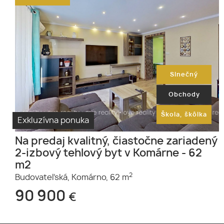
Slnečný
Obchody
Škola, škôlka
Exkluzívna ponuka
Na predaj kvalitný, čiastočne zariadený
2-izbový tehlový byt v Komárne - 62
m2
2
Budovateľská,
Komárno,
62 m
90 900
€