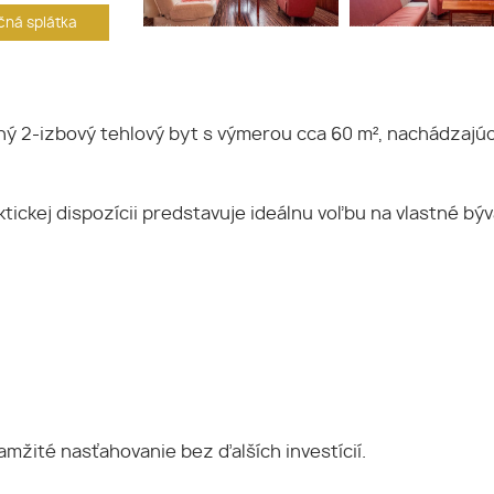
ná splátka
ý 2-izbový tehlový byt s výmerou cca 60 m², nachádzajú
ktickej dispozícii predstavuje ideálnu voľbu na vlastné bý
mžité nasťahovanie bez ďalších investícií.