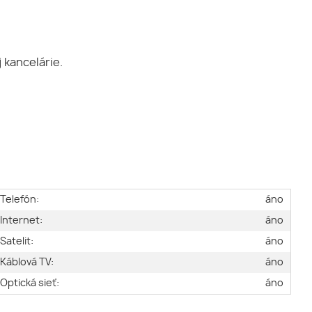
 kancelárie.
Telefón:
áno
Internet:
áno
Satelit:
áno
Káblová TV:
áno
Optická sieť:
áno