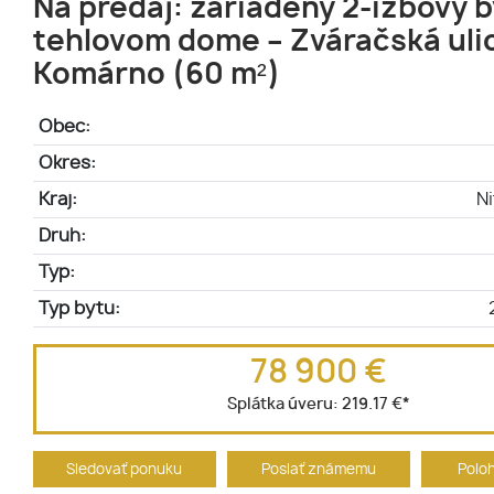
Na predaj: zariadený 2-izbový b
tehlovom dome – Zváračská uli
Komárno (60 m²)
Obec:
Okres:
Kraj:
Ni
Druh:
Typ:
Typ bytu:
78 900 €
Splátka úveru:
219.17 €
*
Sledovať ponuku
Poslať známemu
Polo