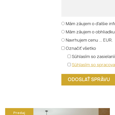
Mám záujem o ďalšie inf
Mám záujem o obhliadku
Navrhujem cenu ... EUR.
Označiť všetko
Súhlasím so zasielan
Súhlasím so spracov
Predaj