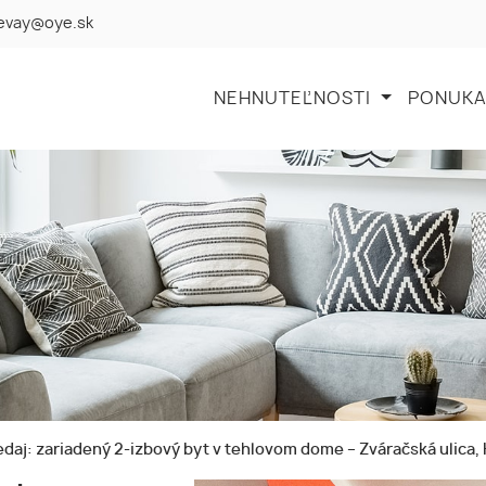
levay@oye.sk
NEHNUTEĽNOSTI
PONUKA
daj: zariadený 2-izbový byt v tehlovom dome – Zváračská ulica,