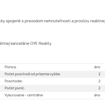
y spojené s prevodom nehnuteľnosti a províziu realitnej
itnej kancelárie OYE Reality.
e
Pivnica:
áno
2
Počet poschodí od prízemia vyššie:
2
ý
Poschodie:
2
e
Počet pivníc:
2
a
Vykurovanie - centrálne:
áno