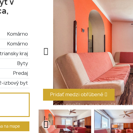
yt v
ca,
Komárno
Komárno
triansky kraj
Byty
Predaj
2-izbový byt
Pridať medzi obľúbené
ha na mape