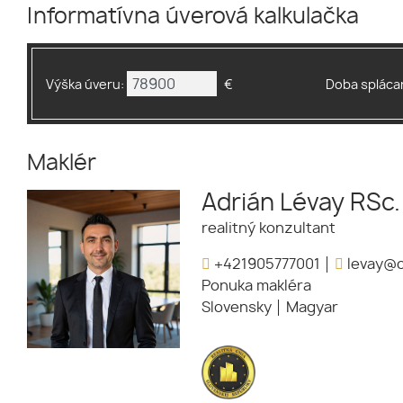
Informatívna úverová kalkulačka
Výška úveru:
€
Doba splácan
Maklér
Adrián Lévay RSc.
realitný konzultant
+421905777001
levay@o
Ponuka makléra
Slovensky
Magyar