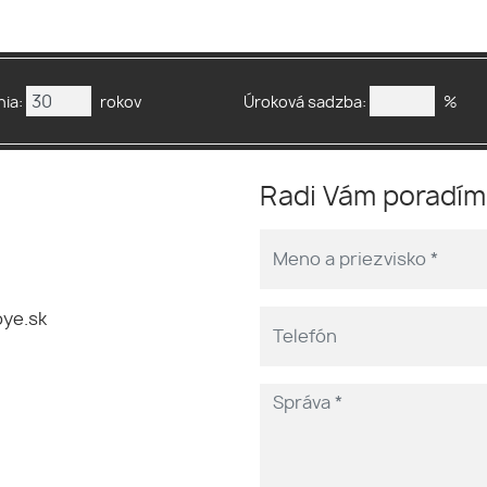
ia:
rokov
Úroková sadzba:
%
Radi Vám poradí
ye.sk