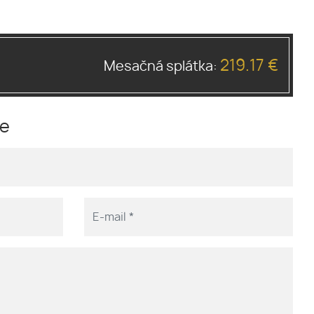
219.17 €
Mesačná splátka:
me