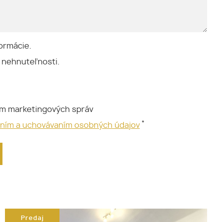
ormácie.
 nehnuteľnosti.
ím marketingových správ
*
aním a uchovávaním osobných údajov
Predaj