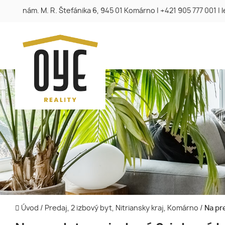
nám. M. R. Štefánika 6, 945 01 Komárno
|
+421 905 777 001
|
Úvod
/
Predaj, 2 izbový byt, Nitriansky kraj, Komárno
/
Na pre