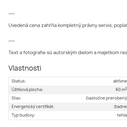
__
Uvedená cena zahŕňa kompletný právny servis, poplatk
__
Text a fotografie sú autorským dielom a majetkom real
Vlastnosti
Status:
aktívn
Úžitková plocha:
60 m
Stav:
čiastočne preroben
Energetický certifikát:
žiadn
Typ budovy:
tehl