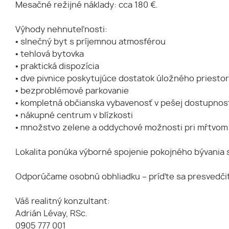
Mesačné režijné náklady: cca 180 €.
Výhody nehnuteľnosti:
• slnečný byt s príjemnou atmosférou
• tehlová bytovka
• praktická dispozícia
• dve pivnice poskytujúce dostatok úložného priesto
• bezproblémové parkovanie
• kompletná občianska vybavenosť v pešej dostupnos
• nákupné centrum v blízkosti
• množstvo zelene a oddychové možnosti pri mŕtvo
Lokalita ponúka výborné spojenie pokojného bývania s
Odporúčame osobnú obhliadku – príďte sa presvedčiť 
Váš realitný konzultant:
Adrián Lévay, RSc.
0905 777 001