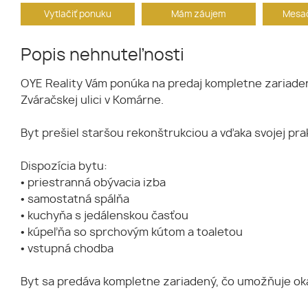
Vytlačiť ponuku
Mám záujem
Mesač
Popis nehnuteľnosti
OYE Reality Vám ponúka na predaj kompletne zariaden
Zváračskej ulici v Komárne.
Byt prešiel staršou rekonštrukciou a vďaka svojej pra
Dispozícia bytu:
• priestranná obývacia izba
• samostatná spálňa
• kuchyňa s jedálenskou časťou
• kúpeľňa so sprchovým kútom a toaletou
• vstupná chodba
Byt sa predáva kompletne zariadený, čo umožňuje oka