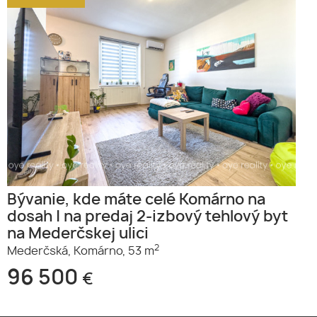
Bývanie, kde máte celé Komárno na
dosah | na predaj 2-izbový tehlový byt
na Mederčskej ulici
2
Mederčská,
Komárno,
53 m
96 500
€