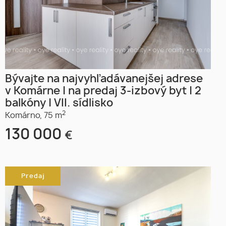
Bývajte na najvyhľadávanejšej adrese
v Komárne | na predaj 3-izbový byt | 2
balkóny | VII. sídlisko
2
Komárno,
75 m
130 000
€
Predaj