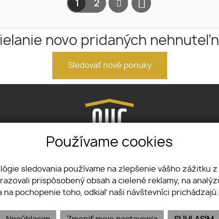
1
2
ielanie novo pridaných nehnuteľn
Sledovať nové ponuky
Používame cookies
 R. Štefánika 6, 945 01 Komárno
+421 905 777 
ológie sledovania používame na zlepšenie vášho zážitku z
brazovali prispôsobený obsah a cielené reklamy, na analý
NÁS
SLUŽBY
KONTAKT
REKLAMAČNÝ PORIADOK
OCHRANA O
a na pochopenie toho, odkiaľ naši návštevníci prichádzajú