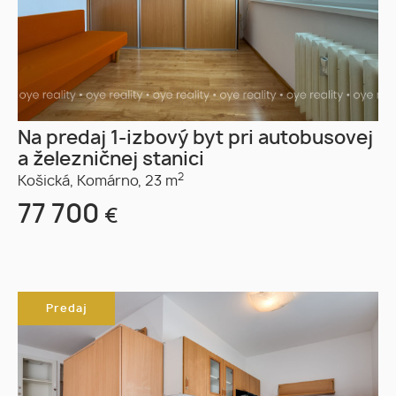
Na predaj 1-izbový byt pri autobusovej
a železničnej stanici
2
Košická,
Komárno,
23 m
77 700
€
Predaj