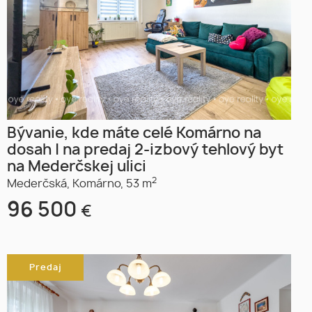
Bývanie, kde máte celé Komárno na
dosah | na predaj 2-izbový tehlový byt
na Mederčskej ulici
2
Mederčská,
Komárno,
53 m
96 500
€
Predaj