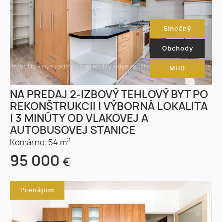
Slnečný
Obchody
MHD
NA PREDAJ 2-IZBOVÝ TEHLOVÝ BYT PO
REKONŠTRUKCII | VÝBORNÁ LOKALITA
| 3 MINÚTY OD VLAKOVEJ A
AUTOBUSOVEJ STANICE
2
Komárno,
54 m
95 000
€
Prenájom