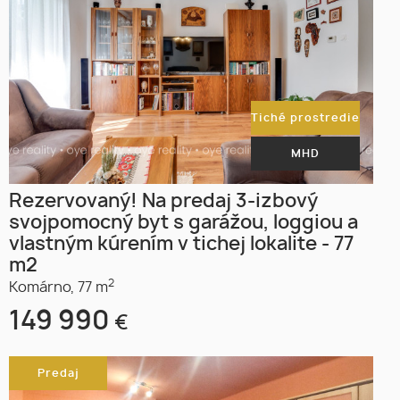
Tiché prostredie
MHD
Rezervovaný! Na predaj 3-izbový
svojpomocný byt s garážou, loggiou a
vlastným kúrením v tichej lokalite - 77
m2
2
Komárno,
77 m
149 990
€
Predaj