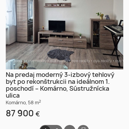
Na predaj moderný 3-izbový tehlový
byt po rekonštrukcii na ideálnom 1.
poschodí – Komárno, Sústružnícka
ulica
2
Komárno,
58 m
87 900
€