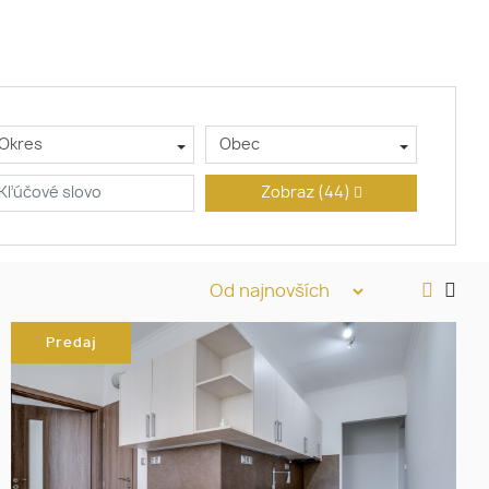
Okres
Obec
Zobraz
(44)
Predaj