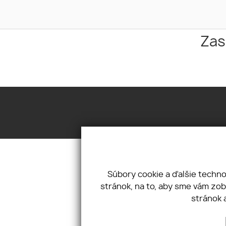
Zas
OYE Reality
nám. M.
Súbory cookie a ďalšie techn
stránok, na to, aby sme vám zo
ÚVOD
NEHNUTEĽNOSTI
O 
stránok 