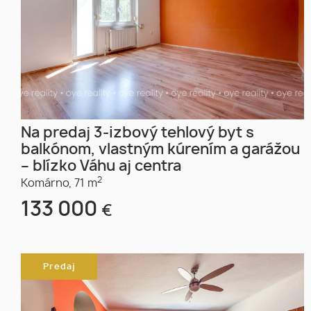
Na predaj 3-izbový tehlový byt s
balkónom, vlastným kúrením a garážou
– blízko Váhu aj centra
2
Komárno,
71 m
133 000
€
Predaj