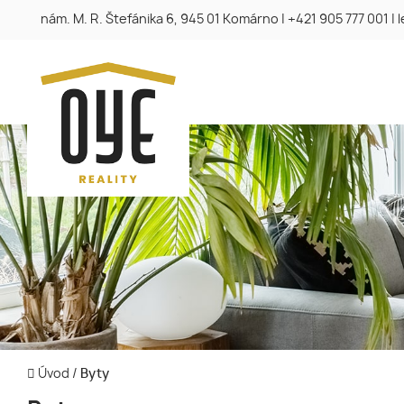
nám. M. R. Štefánika 6, 945 01 Komárno
|
+421 905 777 001
|
Úvod
/
Byty