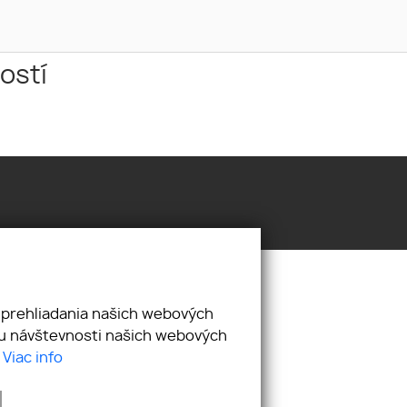
ostí
001
levay@oye.sk
 prehliadania našich webových
zu návštevnosti našich webových
SOBNÝCH ÚDAJOV
COOKIES
.
Viac info