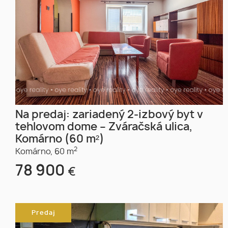
Na predaj: zariadený 2-izbový byt v
tehlovom dome – Zváračská ulica,
Komárno (60 m²)
2
Komárno,
60 m
78 900
€
Predaj