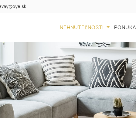
levay@oye.sk
NEHNUTEĽNOSTI
PONUKA