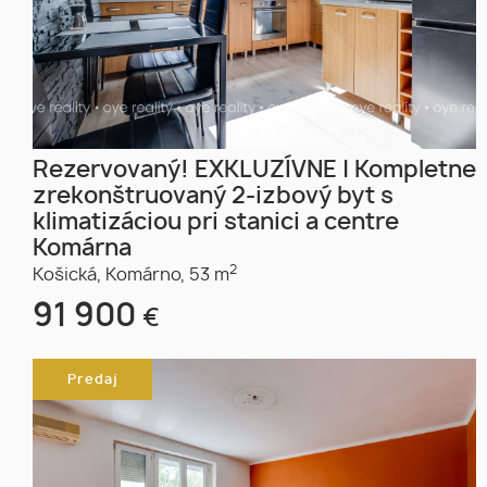
Rezervovaný! EXKLUZÍVNE | Kompletne
zrekonštruovaný 2-izbový byt s
klimatizáciou pri stanici a centre
Komárna
2
Košická,
Komárno,
53 m
91 900
€
Predaj