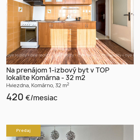
Na prenájom 1-izbový byt v TOP
lokalite Komárna - 32 m2
2
Hviezdna,
Komárno,
32 m
420
€/mesiac
Predaj