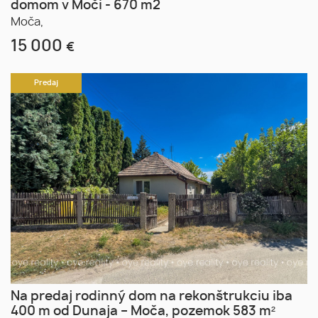
domom v Moči - 670 m2
Moča,
15 000
€
Predaj
Na predaj rodinný dom na rekonštrukciu iba
400 m od Dunaja – Moča, pozemok 583 m²