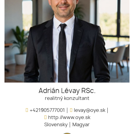
Adrián Lévay RSc.
realitný konzultant
+421905777001
levay@oye.sk
http://www.oye.sk
Slovensky
Magyar