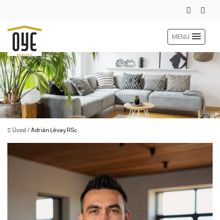
MENU
Úvod
/
Adrián Lévay RSc.