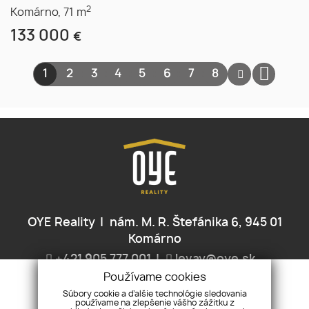
2
Komárno,
71 m
133 000
€
1
2
3
4
5
6
7
8
OYE Reality
nám. M. R. Štefánika 6, 945 01
Komárno
+421 905 777 001
levay@oye.sk
Používame cookies
ÚVOD
NEHNUTEĽNOSTI
O NÁS
SLUŽBY
KONTAKT
Súbory cookie a ďalšie technológie sledovania
používame na zlepšenie vášho zážitku z