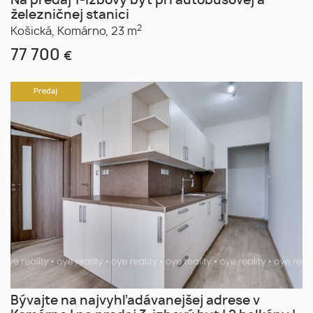
Na predaj 1-izbový byt pri autobusovej a
železničnej stanici
2
Košická,
Komárno,
23 m
77 700
€
Predaj
Bývajte na najvyhľadávanejšej adrese v