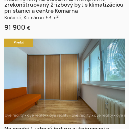
zrekonštruovaný 2-izbový byt s klimatizáciou
pri stanici a centre Komárna
2
Košická,
Komárno,
53 m
91 900
€
Predaj