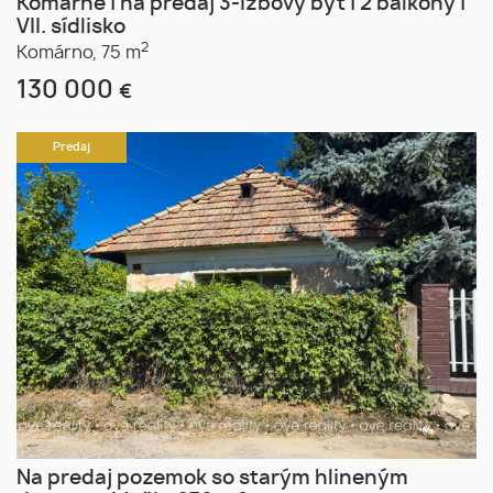
Komárne | na predaj 3-izbový byt | 2 balkóny |
VII. sídlisko
2
Komárno,
75 m
130 000
€
Predaj
Na predaj pozemok so starým hlineným