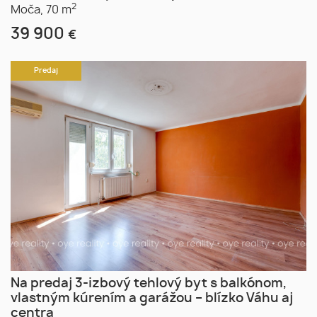
2
Moča,
70 m
39 900
€
Predaj
Na predaj 3-izbový tehlový byt s balkónom,
vlastným kúrením a garážou – blízko Váhu aj
centra