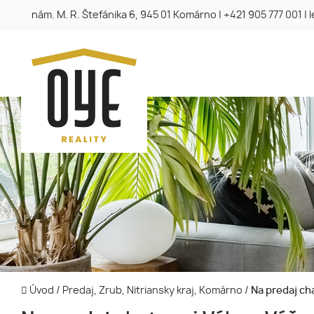
nám. M. R. Štefánika 6, 945 01 Komárno
|
+421 905 777 001
|
Úvod
/
Predaj, Zrub, Nitriansky kraj, Komárno
/
Na predaj cha