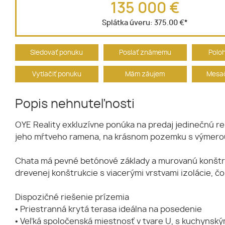
135 000 €
Splátka úveru:
375.00 €
*
Sledovať ponuku
Poslať známemu
Polo
Vytlačiť ponuku
Mám záujem
Mesač
Popis nehnuteľnosti
OYE Reality exkluzívne ponúka na predaj jedinečnú re
jeho mŕtveho ramena, na krásnom pozemku s výmerou 
Chata má pevné betónové základy a murovanú konštrukc
drevenej konštrukcie s viacerými vrstvami izolácie, č
Dispozičné riešenie prízemia
• Priestranná krytá terasa ideálna na posedenie
• Veľká spoločenská miestnosť v tvare U, s kuchyns