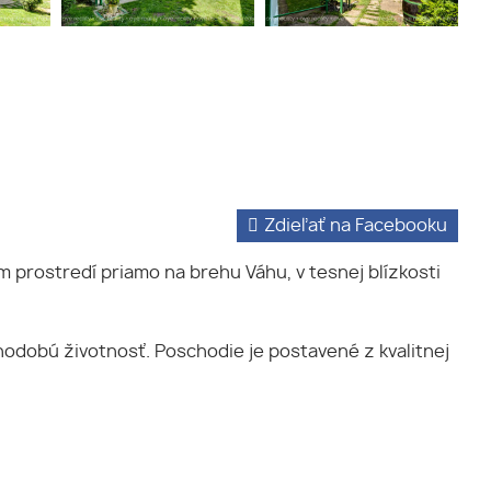
Zdieľať na Facebooku
 prostredí priamo na brehu Váhu, v tesnej blízkosti
hodobú životnosť. Poschodie je postavené z kvalitnej