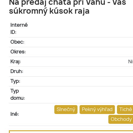
Na predaj chata pri Váhu - Váš
súkromný kúsok raja
Interné
ID:
Obec:
Okres:
Kraj:
Ni
Druh:
Typ:
Typ
domu:
Slnečný
Pekný výhľad
Tiché
Iné:
Obchody