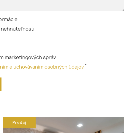
ormácie.
 nehnuteľnosti.
ím marketingových správ
*
aním a uchovávaním osobných údajov
Predaj