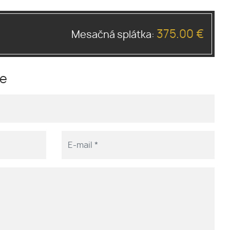
375.00 €
Mesačná splátka:
me