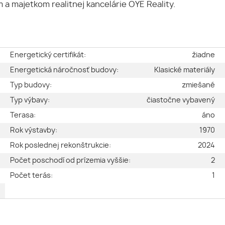
 a majetkom realitnej kancelárie OYE Reality.
e
Energetický certifikát:
žiadne
é
Energetická náročnosť budovy:
Klasické materiály
2
Typ budovy:
zmiešané
2
Typ výbavy:
čiastočne vybavený
a
Terasa:
áno
2
Rok výstavby:
1970
2
Rok poslednej rekonštrukcie:
2024
2
Počet poschodí od prízemia vyššie:
2
ý
Počet terás:
1
4