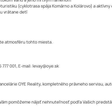
ým tokom Váhu a jeho mŕtvym ramenom
turistiku (cyklotrasa spája Komárno a Kolárovo) a aktívny
u vrátane detí
te atmosféru tohto miesta.
5 777 001, E-mail: levay@oye.sk
kancelárie OYE Reality, kompletného právneho servisu, a
 Vám pomôžeme nájsť nehnuteľnosť podľa Vašich predstáv 