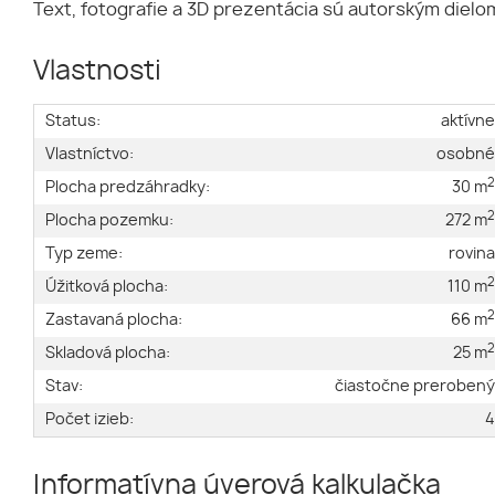
Text, fotografie a 3D prezentácia sú autorským dielom
Vlastnosti
Status:
aktívn
Vlastníctvo:
osobn
Plocha predzáhradky:
30 m
Plocha pozemku:
272 m
Typ zeme:
rovin
Úžitková plocha:
110 m
Zastavaná plocha:
66 m
Skladová plocha:
25 m
Stav:
čiastočne preroben
Počet izieb:
Informatívna úverová kalkulačka