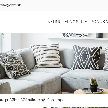
levay@oye.sk
NEHNUTEĽNOSTI
PONUKA
ta pri Váhu - Váš súkromný kúsok raja