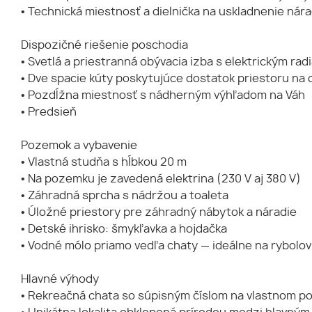
• Technická miestnosť a dielnička na uskladnenie nára
Dispozičné riešenie poschodia
• Svetlá a priestranná obývacia izba s elektrickým ra
• Dve spacie kúty poskytujúce dostatok priestoru na
• Pozdĺžna miestnosť s nádherným výhľadom na Váh
• Predsieň
Pozemok a vybavenie
• Vlastná studňa s hĺbkou 20 m
• Na pozemku je zavedená elektrina (230 V aj 380 V)
• Záhradná sprcha s nádržou a toaleta
• Úložné priestory pre záhradný nábytok a náradie
• Detské ihrisko: šmykľavka a hojdačka
• Vodné mólo priamo vedľa chaty — ideálne na rybolov
Hlavné výhody
• Rekreačná chata so súpisným číslom na vlastnom 