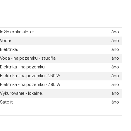
Inžinierske siete:
áno
Voda:
áno
Elektrika:
áno
Voda - na pozemku - studňa:
áno
Elektrika - na pozemku:
áno
Elektrika - na pozemku - 230 V:
áno
Elektrika - na pozemku - 380 V:
áno
Vykurovanie - lokálne:
áno
Satelit:
áno