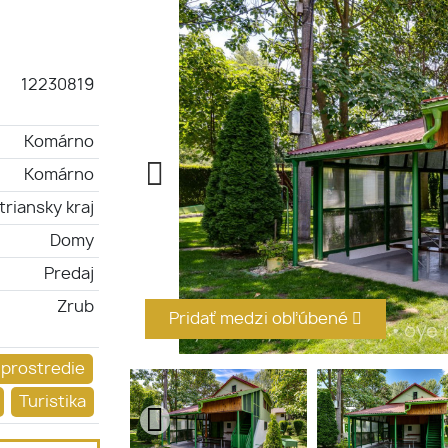
12230819
Komárno
Komárno
triansky kraj
Domy
Predaj
Zrub
Pridať medzi obľúbené
 prostredie
Turistika