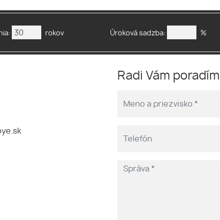
ia:
rokov
Úroková sadzba:
%
Radi Vám poradí
ye.sk