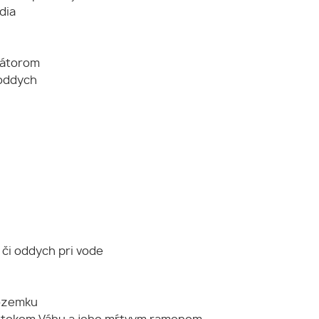
dia
diátorom
 oddych
 či oddych pri vode
pozemku