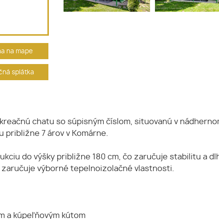
ha na mape
ná splátka
kreačnú chatu so súpisným číslom, situovanú v nádhernom
približne 7 árov v Komárne.
iu do výšky približne 180 cm, čo zaručuje stabilitu a dl
o zaručuje výborné tepelnoizolačné vlastnosti.
kým a kúpeľňovým kútom