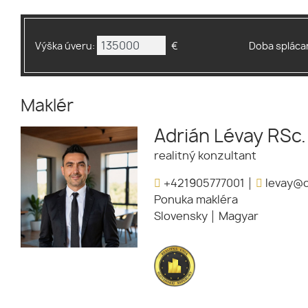
Výška úveru:
€
Doba splácan
Maklér
Adrián Lévay RSc.
realitný konzultant
+421905777001
levay@o
Ponuka makléra
Slovensky
Magyar