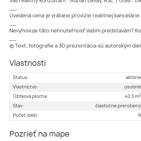
Váš realitný konzultant : Adrián Lévay, RSc. / GSM : 0
__
Uvedená cena je vrátane provízie realitnej kancelár
__
Nevyhovuje táto nehnuteľnosť Vašim predstavám? Ko
__
© Text, fotografie a 3D prezentácia sú autorským die
Vlastnosti
Status:
aktívn
Vlastníctvo:
osobn
Úžitková plocha:
40.5 m
Stav:
čiastočne preroben
Počet izieb:
Pozrieť na mape