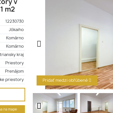
ory v
41 m2
12230730
Jókaiho
Komárno
Komárno
triansky kraj
Priestory
Prenájom
ke priestory
Pridať medzi obľúbené
ha na mape