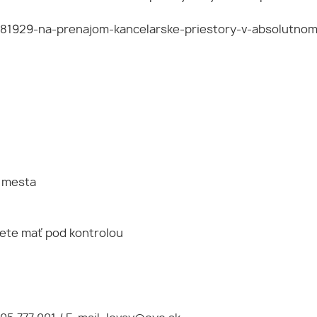
12681929-na-prenajom-kancelarske-priestory-v-absolutn
e mesta
dete mať pod kontrolou