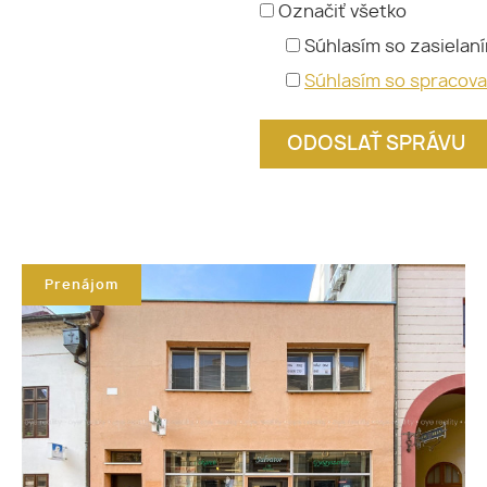
Označiť všetko
Súhlasím so zasielan
Súhlasím so spracov
Prenájom