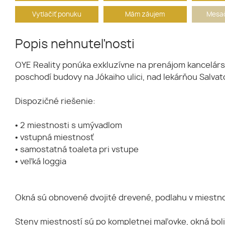
Vytlačiť ponuku
Mám záujem
Mesač
Popis nehnuteľnosti
OYE Reality ponúka exkluzívne na prenájom kancelár
poschodí budovy na Jókaiho ulici, nad lekárňou Salva
Dispozičné riešenie:
• 2 miestnosti s umývadlom
• vstupná miestnosť
• samostatná toaleta pri vstupe
• veľká loggia
Okná sú obnovené dvojité drevené, podlahu v miestno
Steny miestností sú po kompletnej maľovke, okná boli