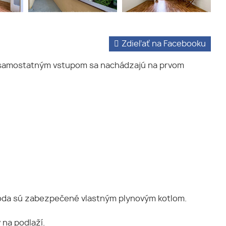
Zdieľať na Facebooku
o samostatným vstupom sa nachádzajú na prvom
 voda sú zabezpečené vlastným plynovým kotlom.
 na podlaží.