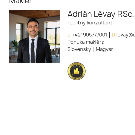
Maklér
Adrián Lévay RSc.
realitný konzultant
+421905777001
levay@o
Ponuka makléra
Slovensky
Magyar