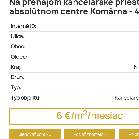
Na prenájom kancelárske priest
absolútnom centre Komárna - 
Interné ID:
Ulica:
Obec:
Okres:
Kraj:
Ni
Druh:
Typ:
Typ objektu:
Kancelárs
2
6 €/m
/mesiac
Sledovať ponuku
Poslať známemu
Polo