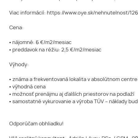
Viac informácií: https://www.oye.sk/nehnutelnost/
Cena:
• nájomné: 6 €/m2/mesiac
• preddavok na réžiu: 2,5 €/m2/mesiac
Výhody:
• známa a frekventovaná lokalita v absolútnom centr
• výhodná cena
• možnosť prenájmu aj ďalších priestorov na podlaží
• samostatné vykurovanie a výroba TÚV – náklady bu
Odporúčam obhliadku!