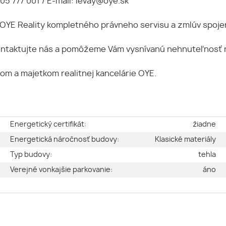
905 777 001 / E-mail: levay@oye.sk
ie OYE Reality kompletného právneho servisu a zmlúv spo
ntaktujte nás a pomôžeme Vám vysnívanú nehnuteľnosť ná
lom a majetkom realitnej kancelárie OYE.
e
Energetický certifikát:
žiadne
é
Energetická náročnosť budovy:
Klasické materiály
2
Typ budovy:
tehla
ý
Verejné vonkajšie parkovanie:
áno
6