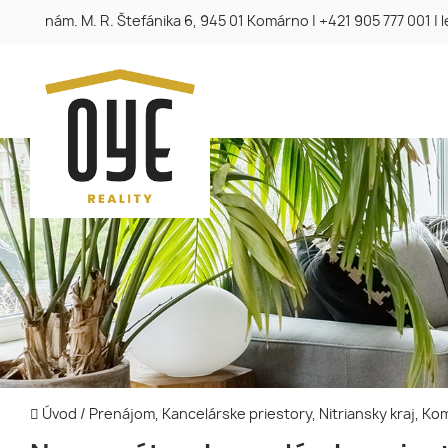
nám. M. R. Štefánika 6, 945 01 Komárno
|
+421 905 777 001
|
Úvod
/
Prenájom, Kancelárske priestory, Nitriansky kraj, K