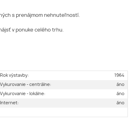
jených s prenájmom nehnuteľností.
jsť v ponuke celého trhu.
Rok výstavby:
1964
Vykurovanie - centrálne:
áno
Vykurovanie - lokálne:
áno
Internet:
áno