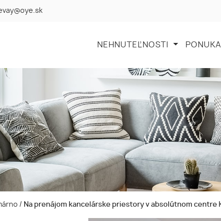
levay@oye.sk
NEHNUTEĽNOSTI
PONUKA
omárno
/
Na prenájom kancelárske priestory v absolútnom centre 