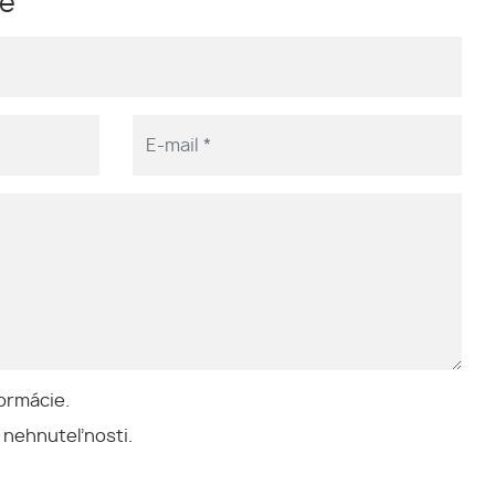
me
ormácie.
 nehnuteľnosti.