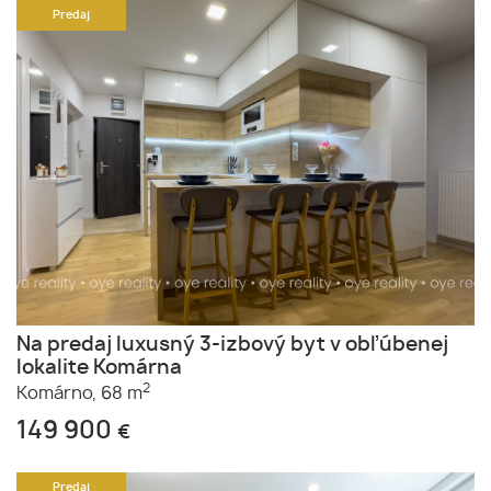
Predaj
Na predaj luxusný 3-izbový byt v obľúbenej
lokalite Komárna
2
Komárno,
68 m
149 900
€
Predaj