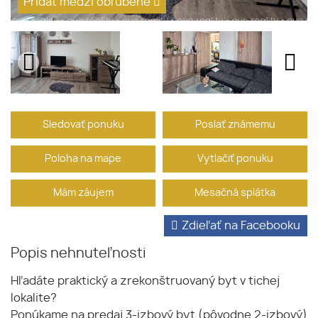
Pridať medzi obľúbené
Sledovať ponuku
Poslať známemu
Poloha na mape
Vytlačiť ponuku
Mám záujem
Mesačná splátka
Zdieľať na Facebooku
Popis nehnuteľnosti
Hľadáte praktický a zrekonštruovaný byt v tichej
lokalite?
Ponúkame na predaj 3-izbový byt (pôvodne 2-izbový)