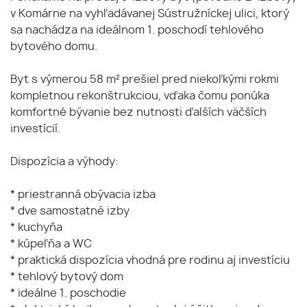
v Komárne na vyhľadávanej Sústružníckej ulici, ktorý
sa nachádza na ideálnom 1. poschodí tehlového
bytového domu.
Byt s výmerou 58 m² prešiel pred niekoľkými rokmi
kompletnou rekonštrukciou, vďaka čomu ponúka
komfortné bývanie bez nutnosti ďalších väčších
investícií.
Dispozícia a výhody:
* priestranná obývacia izba
* dve samostatné izby
* kuchyňa
* kúpeľňa a WC
* praktická dispozícia vhodná pre rodinu aj investíciu
* tehlový bytový dom
* ideálne 1. poschodie