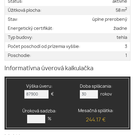
Status:
aktívne
2
Úžitková plocha:
58 m
Stav:
úplne prerobený
Energetický certifikát:
žiadne
Typ budovy:
tehla
Počet poschodí od prízemia vyššie:
3
Poschodie:
1
Informatívna úverová kalkulačka
Výška úveru:
Doba splácania:
€
rokov
Mesačná splátka:
Úroková sadzba:
%
244.17 €