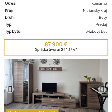
Okres:
Komárno
Kraj:
Nitriansky kraj
Druh:
Byty
Typ:
Predaj
Typ bytu:
3-izbový byt
87 900 €
Splátka úveru:
244.17 €
*