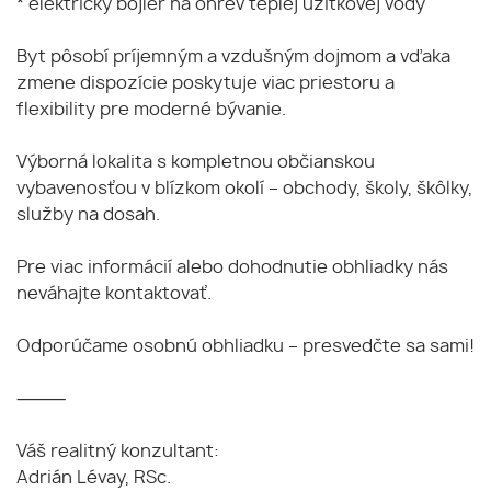
* elektrický bojler na ohrev teplej úžitkovej vody
Byt pôsobí príjemným a vzdušným dojmom a vďaka
zmene dispozície poskytuje viac priestoru a
flexibility pre moderné bývanie.
Výborná lokalita s kompletnou občianskou
vybavenosťou v blízkom okolí – obchody, školy, škôlky,
služby na dosah.
Pre viac informácií alebo dohodnutie obhliadky nás
neváhajte kontaktovať.
Odporúčame osobnú obhliadku – presvedčte sa sami!
⸻
Váš realitný konzultant:
Adrián Lévay, RSc.