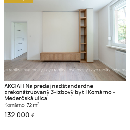
AKCIA! | Na predaj nadštandardne
zrekonštruovaný 3-izbový byt | Komárno –
Mederčská ulica
2
Komárno,
72 m
132 000
€