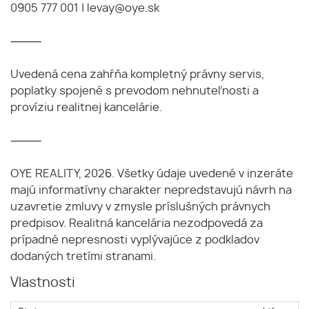
0905 777 001 | levay@oye.sk
⸻
Uvedená cena zahŕňa kompletný právny servis,
poplatky spojené s prevodom nehnuteľnosti a
províziu realitnej kancelárie.
⸻
OYE REALITY, 2026. Všetky údaje uvedené v inzeráte
majú informatívny charakter nepredstavujú návrh na
uzavretie zmluvy v zmysle príslušných právnych
predpisov. Realitná kancelária nezodpovedá za
prípadné nepresnosti vyplývajúce z podkladov
dodaných tretími stranami.
Vlastnosti