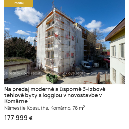
Predaj
Na predaj moderné a úsporné 3-izbové
tehlové byty s loggiou v novostavbe v
Komárne
2
Námestie Kossutha,
Komárno,
76 m
177 999
€