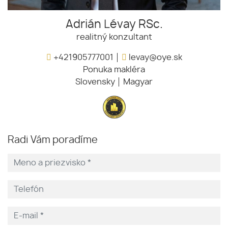
Adrián Lévay RSc.
realitný konzultant
+421905777001
levay@oye.sk
Ponuka makléra
Slovensky
Magyar
Radi Vám poradíme