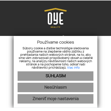
OYE Reality
nám. M. R. Štefánika 6, 945 01
Používame cookies
Komárno
Súbory cookie a ďalšie technológie sledovania
+421 905 777 001
levay@oye.sk
používame na zlepšenie vášho zážitku z
prehliadania našich webových stránok, na to, aby
sme vám zobrazovali prispôsobený obsah a cielené
reklamy, na analýzu návštevnosti našich webových
ÚVOD
NEHNUTEĽNOSTI
O NÁS
SLUŽBY
KONTAKT
stránok a na pochopenie toho, odkiaľ naši
návštevníci prichádzajú.
Viac info
REKLAMAČNÝ PORIADOK
OCHRANA OSOBNÝCH ÚDAJOV
COOKIES
SÚHLASÍM
Nesúhlasím
Zmeniť moje nastavenia