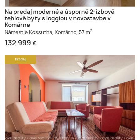
Na predaj moderné a úsporné 2-izbové
tehlové byty s loggiou v novostavbe v
Komárne
2
Námestie Kossutha,
Komárno,
57 m
132 999
€
Predaj