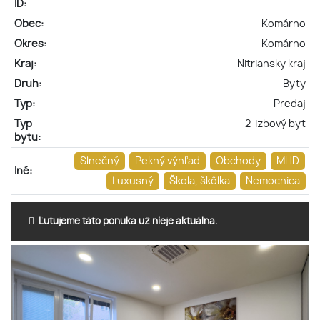
ID:
Obec:
Komárno
Okres:
Komárno
Kraj:
Nitriansky kraj
Druh:
Byty
Typ:
Predaj
Typ
2-izbový byt
bytu:
Slnečný
Pekný výhľad
Obchody
MHD
Iné:
Luxusný
Škola, škôlka
Nemocnica
Ľutujeme táto ponuka už nieje aktuálna.