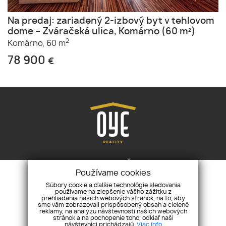
Na predaj: zariadený 2-izbový byt v tehlovom
dome – Zváračská ulica, Komárno (60 m²)
2
Komárno,
60 m
78 900
€
OYE Reality
nám. M. R. Štefánika 6, 945 01
Používame cookies
Komárno
Súbory cookie a ďalšie technológie sledovania
+421 905 777 001
levay@oye.sk
používame na zlepšenie vášho zážitku z
prehliadania našich webových stránok, na to, aby
sme vám zobrazovali prispôsobený obsah a cielené
reklamy, na analýzu návštevnosti našich webových
ÚVOD
NEHNUTEĽNOSTI
O NÁS
SLUŽBY
KONTAKT
stránok a na pochopenie toho, odkiaľ naši
návštevníci prichádzajú.
Viac info