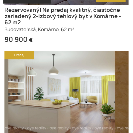
Rezervovaný! Na predaj kvalitný, čiastočne
zariadený 2-izbový tehlový byt v Komárne -
62 m2
2
Budovateľská,
Komárno,
62 m
90 900
€
Predaj