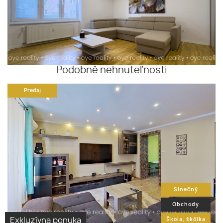
Podobné nehnuteľnosti
Predaj
Slnečný
Obchody
Exkluzívna ponuka
Škola, škôlka