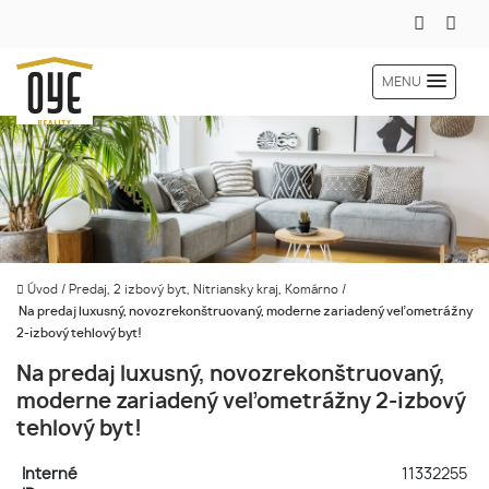
MENU
Úvod
/
Predaj, 2 izbový byt, Nitriansky kraj, Komárno
/
Na predaj luxusný, novozrekonštruovaný, moderne zariadený veľometrážny
2-izbový tehlový byt!
Na predaj luxusný, novozrekonštruovaný,
moderne zariadený veľometrážny 2-izbový
tehlový byt!
Interné
11332255