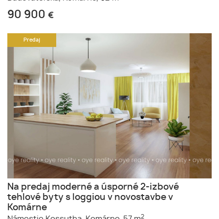
90 900
€
Predaj
Na predaj moderné a úsporné 2-izbové
tehlové byty s loggiou v novostavbe v
Komárne
2
Námestie Kossutha,
Komárno,
57 m