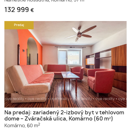
132 999
€
Predaj
Na predaj: zariadený 2-izbový byt v tehlovom
dome – Zváračská ulica, Komárno (60 m²)
2
Komárno,
60 m