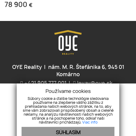
78 900
€
OYE Reality
nám. M. R. Štefánika 6, 945 01
Komárno
+421 905 777 001
levay@oye.sk
Používame cookies
ÚVOD
NEHNUTEĽNOSTI
O NÁS
SLUŽBY
KONTAKT
Súbory cookie a ďalšie technológie sledovania
používame na zlepšenie vášho zážitku z
REKLAMAČNÝ PORIADOK
OCHRANA OSOBNÝCH ÚDAJOV
prehliadania našich webových stránok, na to, aby
sme vám zobrazovali prispôsobený obsah a cielené
COOKIES
reklamy, na analýzu návštevnosti našich webových
stránok a na pochopenie toho, odkiaľ naši
návštevníci prichádzajú.
Viac info
SÚHLASÍM