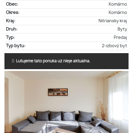
Obec:
Komárno
Okres:
Komárno
Kraj:
Nitriansky kraj
Druh:
Byty
Typ:
Predaj
Typ bytu:
2-izbový byt
Ľutujeme táto ponuka už nieje aktuálna.