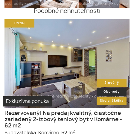
Podobné nehnuteľnosti
Predaj
Slnečný
Obchody
Exkluzívna ponuka
Škola, škôlka
Rezervovaný! Na predaj kvalitný, čiastočne
zariadený 2-izbový tehlový byt v Komárne -
62 m2
2
Budovateľská,
Komárno,
62 m