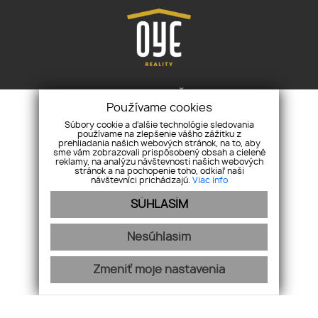
OYE Reality
nám. M. R. Štefánika 6, 945 01
Používame cookies
Komárno
Súbory cookie a ďalšie technológie sledovania
+421 905 777 001
levay@oye.sk
používame na zlepšenie vášho zážitku z
prehliadania našich webových stránok, na to, aby
sme vám zobrazovali prispôsobený obsah a cielené
reklamy, na analýzu návštevnosti našich webových
ÚVOD
NEHNUTEĽNOSTI
O NÁS
SLUŽBY
KONTAKT
stránok a na pochopenie toho, odkiaľ naši
návštevníci prichádzajú.
Viac info
REKLAMAČNÝ PORIADOK
OCHRANA OSOBNÝCH ÚDAJOV
COOKIES
SÚHLASÍM
Nesúhlasím
Zmeniť moje nastavenia