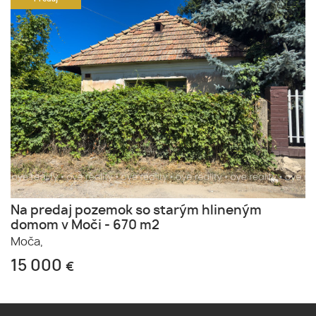
Na predaj pozemok so starým hlineným
domom v Moči - 670 m2
Moča,
15 000
€