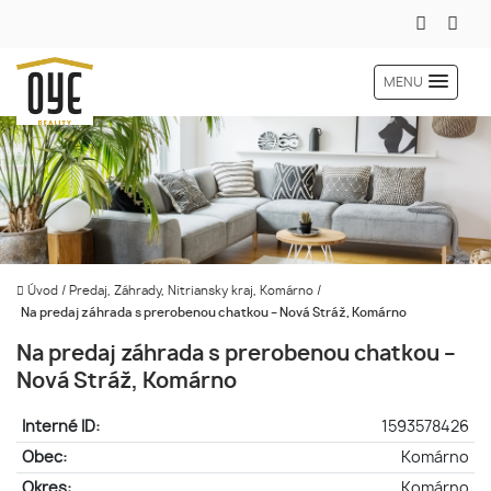
MENU
Úvod
/
Predaj, Záhrady, Nitriansky kraj, Komárno
/
Na predaj záhrada s prerobenou chatkou – Nová Stráž, Komárno
Na predaj záhrada s prerobenou chatkou –
Nová Stráž, Komárno
Interné ID:
1593578426
Obec:
Komárno
Okres:
Komárno