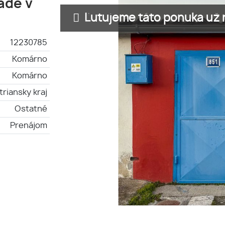
ade v
Ľutujeme táto ponuka už n
12230785
Komárno
Komárno
triansky kraj
Ostatné
Prenájom