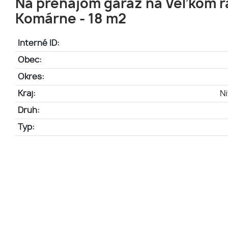
Na prenájom garáž na Veľkom r
Komárne - 18 m2
Interné ID:
Obec:
Okres:
Kraj:
Ni
Druh:
Typ: