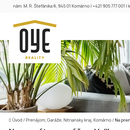
nám. M. R. Štefánika 6, 945 01 Komárno
|
+421 905 777 001
|
Úvod
/
Prenájom, Garáže, Nitriansky kraj, Komárno
/
Na pren